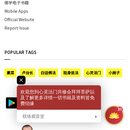
佛学电子书籍
Mobile Apps
Official Website
Report Issue
POPULAR TAGS
素菜
卢台长
白话佛法
现身说法
心灵法门
小房子
欢迎您到心灵法门共修会拜拜菩萨以
及了解更多详情一切书籍及资料皆免
费结缘
10
联络观音堂