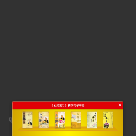
×
玄艺综述