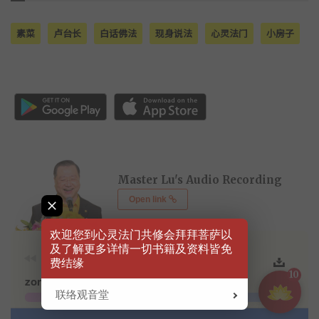
素菜
卢台长
白话佛法
现身说法
心灵法门
小房子
Master Lu's Audio Recording
Open link
欢迎您到心灵法门共修会拜拜菩萨以
及了解更多详情一切书籍及资料皆免
费结缘
10
联络观音堂