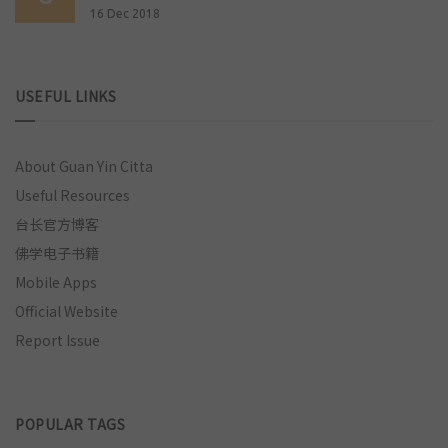
16 Dec 2018
USEFUL LINKS
About Guan Yin Citta
Useful Resources
台长官方博客
佛学电子书籍
Mobile Apps
Official Website
Report Issue
POPULAR TAGS