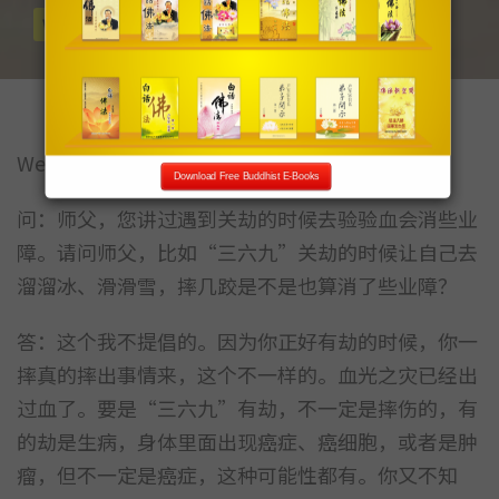
WENDA
问答
Wenda20180114A 19:40
Download Free Buddhist E-Books
问：师父，您讲过遇到关劫的时候去验验血会消些业
障。请问师父，比如“三六九”关劫的时候让自己去
溜溜冰、滑滑雪，摔几跤是不是也算消了些业障？
答：这个我不提倡的。因为你正好有劫的时候，你一
摔真的摔出事情来，这个不一样的。血光之灾已经出
过血了。要是“三六九”有劫，不一定是摔伤的，有
的劫是生病，身体里面出现癌症、癌细胞，或者是肿
瘤，但不一定是癌症，这种可能性都有。你又不知