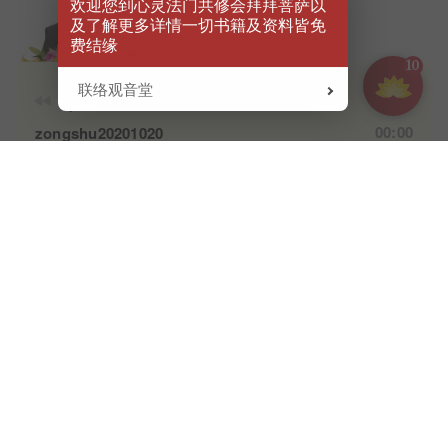
欢迎您到心灵法门共修会拜拜菩萨以
Open link
及了解更多详情一切书籍及资料皆免
费结缘
10
联络观音堂