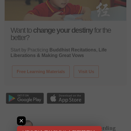
Want to
change your destiny
for the
better?
Start by Practicing
Buddhist Recitations, Life
Liberations & Making Great Vows
Free Learning Materials
Visit Us
Master Lu's Audio Recording