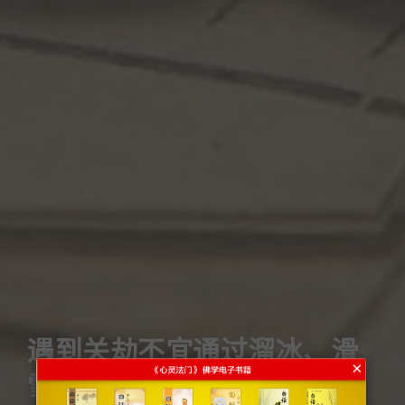
遇到关劫不宜通过溜冰、滑
×
雪等摔跤来消业