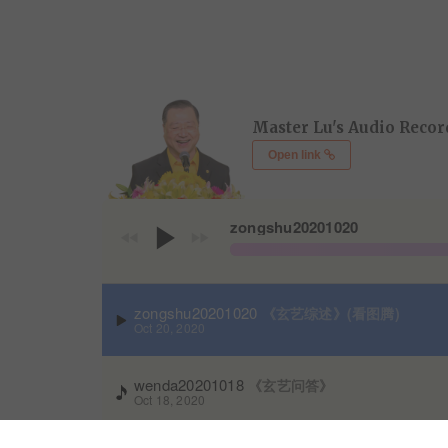
Master Lu's Audio Reco
Open link