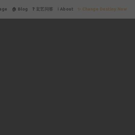
age
🏠 Blog
❓ 玄艺问答
ℹ About
✨ Change Destiny Now