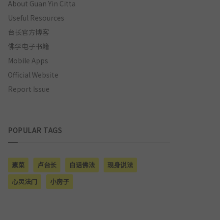
About Guan Yin Citta
Useful Resources
台长官方博客
佛学电子书籍
Mobile Apps
Official Website
Report Issue
POPULAR TAGS
素菜
卢台长
白话佛法
现身说法
心灵法门
小房子