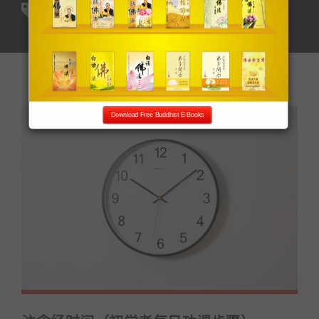
卢台长
Download Free Buddhist E-Books