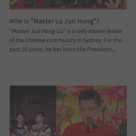
Who is "Master Lu Jun Hong"?
"Master Jun Hong Lu" is a well-known leader
of the Chinese community in Sydney. For the
past 20 years, he has been the President...