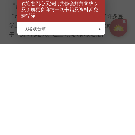
欢迎您到心灵法门共修会拜拜菩萨以
“卢台长”是谁？
及了解更多详情一切书籍及资料皆免
“卢台长”所弘扬的“心灵法门”解决了许多医
费结缘
10
学上都无法根治的疑难杂症，许多自闭症的孩
联络观音堂
子、痴呆的老人、癌症的病人都被治愈。...