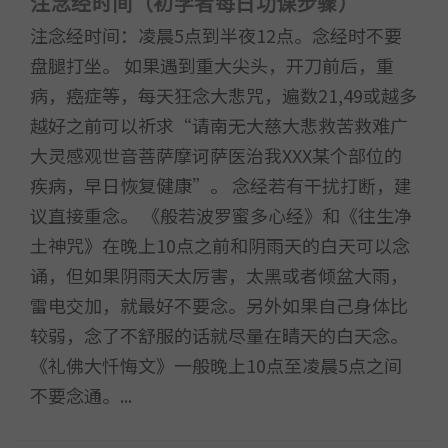
注念经时间（初学者每日功课步骤）
注念经时间：凌晨5点到半夜12点。念经时不要
盘腿打坐。 如果遇到重大尖头，开刀前后，重
病，癌症等，每天狂念大悲咒，遍数21,49或越多
越好之前可以祈求“请南无大慈大悲救苦救难广
大灵感观世音菩萨摩诃萨医治我XXX某个部位的
疾病，早日恢复健康”。 念经若有干扰打断，建
议直接重念。 《般若波罗蜜多心经》和《往生净
土神咒》在晚上10点之前和阴雨天的白天可以念
诵，但如果阴雨天太厉害，太黑或者倾盆大雨，
雷电交加，就最好不要念。另外如果自己身体比
较弱，念了不舒服的话就尽量在晴天的白天念。
《礼佛大忏悔文》一般晚上10点至凌晨5点之间
不要念通。...