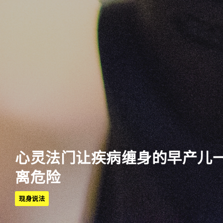
心灵法门让疾病缠身的早产儿
离危险
现身说法