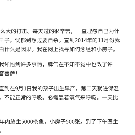
这么大的打击。每天过的很辛苦，一直埋怨自己为什
子，忧郁到想过要自杀。直到2014年的11月份我
白什么是因果。我在网上找寻如何念经和小房子。
我领悟到许多事情，脾气在不知不觉中也改了许
音菩萨！
直到在9月1日我的孩子出生早产，第二天就进保温
，不能正常的呼吸。必需靠着氧气来呼吸。一天比
内放生5000条鱼，小房子500张。到了下午医生
。