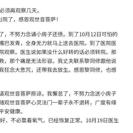
还必须再观察几天。
出院了，感恩观世音菩萨！
，不努力念诵小房子还债。到了10月12日可怕的
嘴巴发青，全身无力就马上送去医院。到了医院医
院观察。医生说如果没什么好转的话必须转院。那
救，那个痛是无法形容。我丈夫联系黎同修跟他说
我狂念大悲咒，还带我去放生。感恩黎同修，也感
请观世音菩萨原谅。我懈怠了，不努力念送小房子
随观世音菩萨心灵法门一辈子永不退转，广度有缘
平安健康。
常好，不必靠着氧气，已经恢复正常。10月19日医生