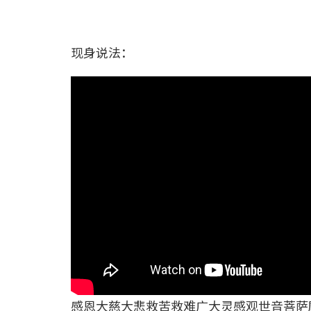
现身说法：
感恩大慈大悲救苦救难广大灵感观世音菩萨