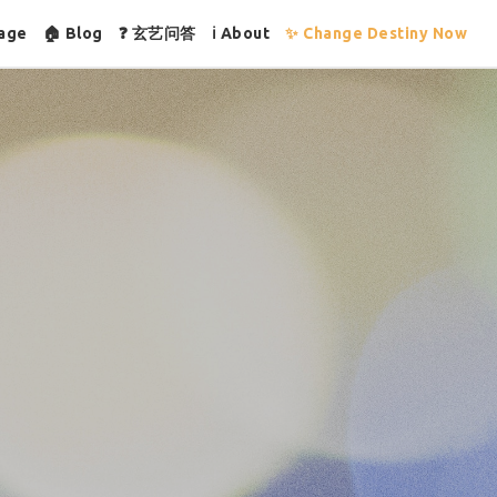
age
🏠 Blog
❓ 玄艺问答
ℹ About
✨ Change Destiny Now