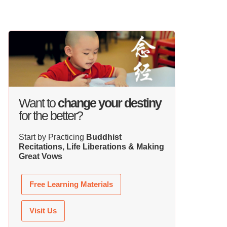
Want to
change your destiny
for the better?
Start by Practicing
Buddhist
Recitations, Life Liberations & Making
Great Vows
Free Learning Materials
Visit Us