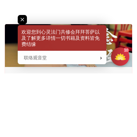
欢迎您到心灵法门共修会拜拜菩萨以
及了解更多详情一切书籍及资料皆免
费结缘
10
联络观音堂
Want to
change your destiny
for the
better?
Start by Practicing
Buddhist Recitations, Life
Liberations & Making Great Vows
Free Learning Materials
Visit Us