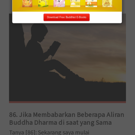
Download Free Buddhist E-Books
86. Jika Membabarkan Beberapa Aliran
Buddha Dharma di saat yang Sama
Tanya [86]: Sekarang saya mulai