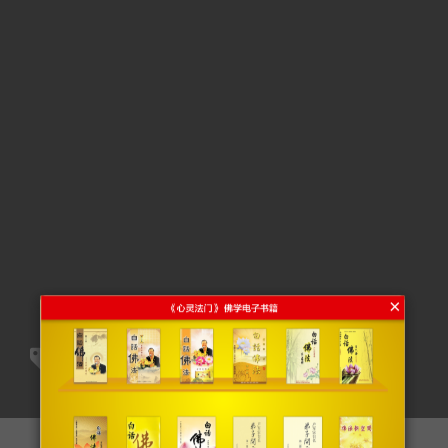
×
xin ling fa men