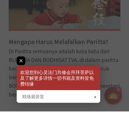
Mengapa Harus Melafalkan Paritta?
Di Paritta semuanya adalah kata kata dari
BUDDHA DAN BODHISATTVA, di dalam paritta
berisi ketulusan dan niat nyata kita untuk
欢迎您到心灵法门共修会拜拜菩萨以
bertobat, lebihnya juga ada BUDDHA,
及了解更多详情一切书籍及资料皆免
费结缘
BODHISATTVA DAN PARA DEWA yang memberi
10
berkah dan memberkati kita....
联络观音堂